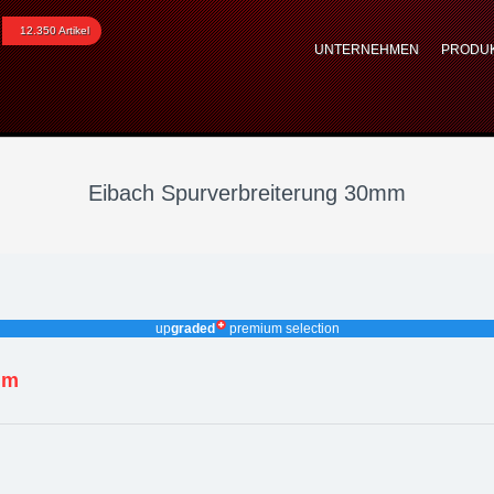
rverbreiterung 30mm S90
12.350 Artikel
UNTERNEHMEN
PRODU
Eibach Spurverbreiterung 30mm
up
graded
premium selection
mm