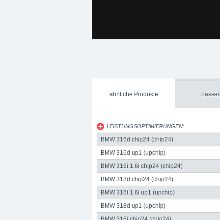
Datenblatt: Eibach Spurverbreiterung 30m
30mm, Lochkreis: 5x120, Hersteller: Eibach
Perfektion. Bei Kurvenfahrten oder bei sch
nicht auf der Strecke.
ähnliche Produkte
passen
LEISTUNGSOPTIMIERUNGEN:
BMW 316d chip24 (chip24)
BMW 316d up1 (upchip)
BMW 316i 1.6i chip24 (chip24)
BMW 318d chip24 (chip24)
BMW 316i 1.6i up1 (upchip)
upgraded Automotive Group
Internet:
www.
BMW 318d up1 (upchip)
3049491
upgraded Automotive Group - das Original a
BMW 318i chip24 (chip24)