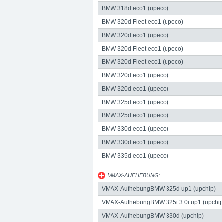
BMW 318d eco1 (upeco)
BMW 320d Fleet eco1 (upeco)
BMW 320d eco1 (upeco)
Datenblatt: Eibach Spurverbreiterung 30m
BMW 320d Fleet eco1 (upeco)
BMW 320d Fleet eco1 (upeco)
BMW 320d eco1 (upeco)
BMW 320d eco1 (upeco)
BMW 325d eco1 (upeco)
BMW 325d eco1 (upeco)
BMW 330d eco1 (upeco)
BMW 330d eco1 (upeco)
BMW 335d eco1 (upeco)
upgraded Automotive Group
Internet:
www.
VMAX-AUFHEBUNG:
3049491
upgraded Automotive Group - das Original a
VMAX-AufhebungBMW 325d up1 (upchip)
Abgasanlagen, Bremsanlagen Motorsport un
VMAX-AufhebungBMW 325i 3.0i up1 (upchip
Straße:
Lange Straße 51
Ort:
48529
Nordh
VMAX-AufhebungBMW 330d (upchip)