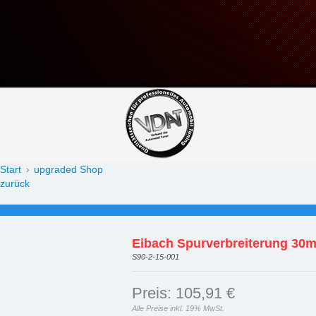
Datenblatt: Eibach Spu
Start
upgraded Shop
zurück
Eibach Spurverbreiterung 30
S90-2-15-001
Preis: 105,91 €
Alle Preise inkl. 19% MwSt.