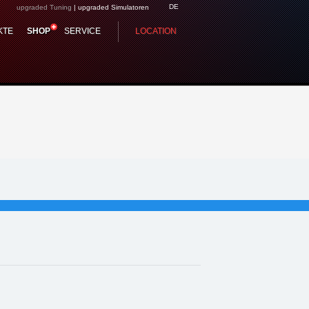
DE
upgraded Tuning
|
upgraded Simulatoren
-2-15-001
KTE
SHOP
SERVICE
LOCATION