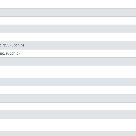
 N55 (upchip)
p1 (upchip)
 49 8382-3049491