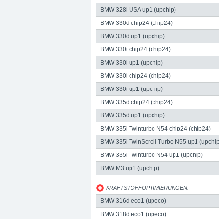
BMW 328i USA up1 (upchip)
BMW 330d chip24 (chip24)
BMW 330d up1 (upchip)
BMW 330i chip24 (chip24)
BMW 330i up1 (upchip)
BMW 330i chip24 (chip24)
BMW 330i up1 (upchip)
BMW 335d chip24 (chip24)
BMW 335d up1 (upchip)
Preis:
105,91 €
Datenblatt: Eibach Spurve
BMW 335i Twinturbo N54 chip24 (chip24)
Bewertung:
4.2
-
29
Bewertungen
BMW 335i TwinScroll Turbo N55 up1 (upchip
BMW 335i Twinturbo N54 up1 (upchip)
BMW M3 up1 (upchip)
KRAFTSTOFFOPTIMIERUNGEN:
BMW 316d eco1 (upeco)
BMW 318d eco1 (upeco)