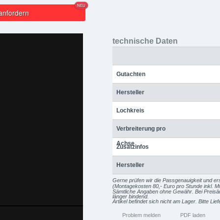
NEU
anfordern
technische Daten
Gutachten
Hersteller
Lochkreis
Verbreiterung pro
Achse
Zusatzinfos
Hersteller
Gerne prüfen wir die Passgenauigkeit und ers
(Montagekosten 80,- Euro pro Stunde inkl. M
Sämtliche Angaben ohne Gewähr. Bei Preisänd
länger bindend.
Artikel befindet sich nicht am Lager. Bitte Lie
Problem melden
PDF laden