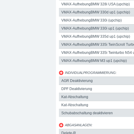
VMAX-AufhebungBMW 328i USA (upchip)
VMAX-AufhebungBMW 330d up1 (upchip)
VMAX-AufhebungBMW 330i (upchip)
VMAX-AufhebungBMW 330i up1 (upchip)
VMAX-AufhebungBMW 335d up1 (upchip)
VMAX-AufhebungBMW 335i TwinScroll Turbo
VMAX-AufhebungBMW 335i Twinturbo N54 u
VMAX-AufhebungBMW M3 up1 (upchip)
Telefon:
+49 49 8382-3049490
Telefax:
+49
INDIVIDUALPROGRAMMIERUNG:
AGR Deaktivierung
DPF Deaktivierung
Kat-Abschaltung
Kat-Abschaltung
Schubabschaltung deaktivieren
ABGASANLAGEN:
Delete-R