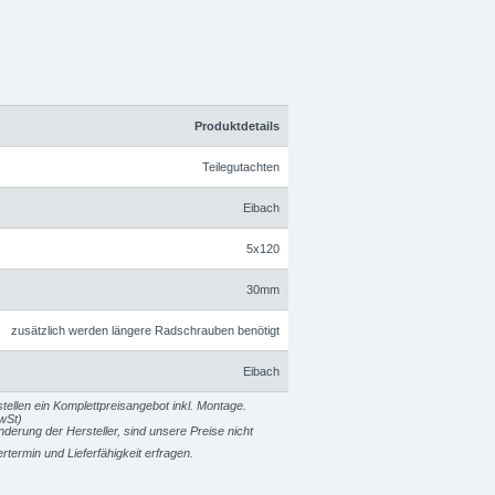
Produktdetails
Teilegutachten
Eibach
5x120
30mm
zusätzlich werden längere Radschrauben benötigt
Eibach
tellen ein Komplettpreisangebot inkl. Montage.
wSt)
erung der Hersteller, sind unsere Preise nicht
fertermin und Lieferfähigkeit erfragen.