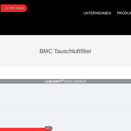
uftfilter FB559/08
12.350 Artikel
UNTERNEHMEN
PRODU
BMC Tauschluftfilter
up
graded
basic product
NEU