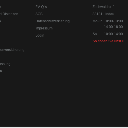
n
F.A.Q.'s
Zechwaldstr. 1
d Distanzen
AGB
88131 Lindau
n
Datenschutzerklärung
Mo-Fr
10:00-13:00
14:00-18:00
Impressum
Sa
10:00-14:00
Login
So finden Sie uns! >
tenversicherung
assung
en