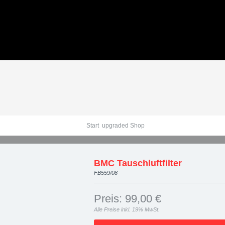
Datenblatt: BMC Tauschl
Start
upgraded Shop
BMC Tauschluftfilter
FB559/08
Preis: 99,00 €
Alle Preise inkl. 19% MwSt.