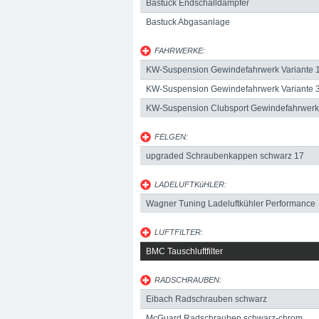
Telefon:
+49 49 8382-3049490
Telefax:
+49
Bastuck Endschalldämpfer
Bastuck Abgasanlage
FAHRWERKE:
KW-Suspension Gewindefahrwerk Variante 
KW-Suspension Gewindefahrwerk Variante 
KW-Suspension Clubsport Gewindefahrwerk
FELGEN:
upgraded Schraubenkappen schwarz 17
LADELUFTKüHLER:
Wagner Tuning Ladeluftkühler Performance
LUFTFILTER:
BMC Tauschluftfilter
RADSCHRAUBEN:
Eibach Radschrauben schwarz
McGuard Radschrauben schwarz-chrom