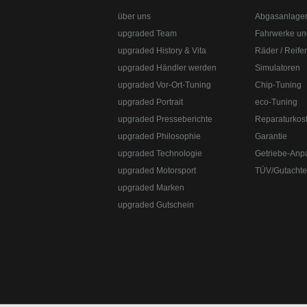
über uns
Abgasanlage
upgraded Team
Fahrwerke un
upgraded History & Vita
Räder / Reife
upgraded Händler werden
Simulatoren
upgraded Vor-Ort-Tuning
Chip-Tuning
upgraded Portrait
eco-Tuning
upgraded Presseberichte
Reparaturkos
upgraded Philosophie
Garantie
upgraded Technologie
Getriebe-Anp
upgraded Motorsport
TÜV/Gutacht
upgraded Marken
upgraded Gutschein