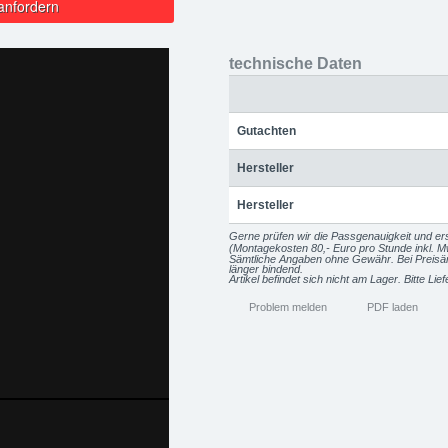
anfordern
technische Daten
Gutachten
Hersteller
Hersteller
Gerne prüfen wir die Passgenauigkeit und ers
(Montagekosten 80,- Euro pro Stunde inkl. M
Sämtliche Angaben ohne Gewähr. Bei Preisänd
länger bindend.
Artikel befindet sich nicht am Lager. Bitte Lie
Problem melden
PDF laden