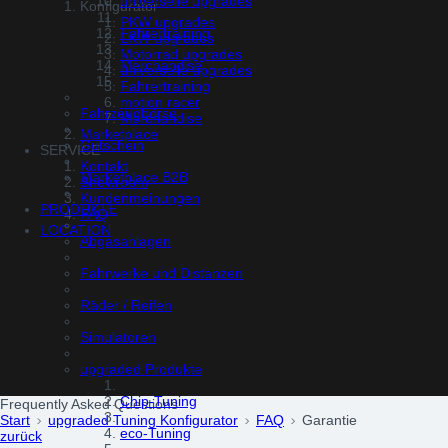
universelle upgrades
Konfigurator
PKW upgrades
Fahrertraining
LKW upgrades
Motorrad upgrades
Merchandise
universelle upgrades
Fahrertraining
motion racer
Fahrzeugbörse
Merchandise
Marketplace
Gutschein
SERVICE
Kontakt
Marketplace B2B
Showroom
Kundenmeinungen
PRODUKTE
FAQ
LOCATION
Abgasanlagen
Fahrwerke und Distanzen
Räder / Reifen
Simulatoren
upgraded Produkte
Chip-Tuning
Frequently Asked
Questions
Start
upgraded Tuning Konfigurator
FAQ
Garantie
eco-Tuning
zurück