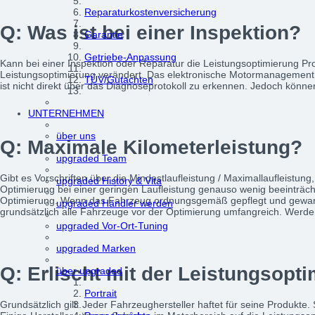
Reparaturkostenversicherung
Q: Was ist bei einer Inspektion?
Garantie
Getriebe-Anpassung
Kann bei einer Inspektion oder Reparatur die Leistungsoptimierung P
Leistungsoptimierung verändert. Das elektronische Motormanagement b
TÜV/Gutachten
ist nicht direkt über das Diagnoseprotokoll zu erkennen. Jedoch kö
UNTERNEHMEN
über uns
Q: Maximale Kilometerleistung?
upgraded Team
Gibt es Vorschriften über die Mindestlaufleistung / Maximallaufleistung
upgraded History & Vita
Optimierung bei einer geringen Laufleistung genauso wenig beeinträchti
Optimierung. Wenn das Fahrzeug ordnungsgemäß gepflegt und gewartet 
upgraded Händler werden
grundsätzlich alle Fahrzeuge vor der Optimierung umfangreich. Werden 
upgraded Vor-Ort-Tuning
upgraded Marken
Q: Erlischt mit der Leistungsopt
über upgraded
Portrait
Grundsätzlich gilt: Jeder Fahrzeughersteller haftet für seine Produkt