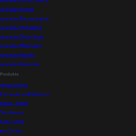
upgraded Portrait
upgraded Presseberichte
upgraded Automotive Group
Öffnungszeiten:
Mo-Fr 10:00-13:00, 14:0
8382-3049491
upgraded Philosophie
upgraded Automotive Group - das Original aus Lindau am Bodensee. De
Straße:
Lange Straße 51
Ort:
48529
Nordhorn
upgraded Technologie
upgraded Motorsport
upgraded Marken
upgraded Gutschein
Produkte
Abgasanlagen
Fahrwerke und Distanzen
Räder / Reifen
Telefon:
+49 49 8382-3049490
Telefax:
+49 49 8382-3049491
Simulatoren
Chip-Tuning
eco-Tuning