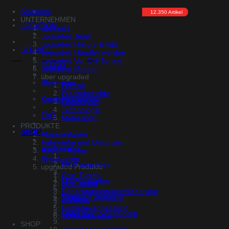
Startseite
12.350 Artikel
UNTERNEHMEN
Frequently Asked Questions
LOCATION
über uns
upgraded Team
upgraded History & Vita
SERVICE
upgraded Händler werden
upgraded Vor-Ort-Tuning
Kontakt
upgraded Marken
über upgraded
Showroom
Portrait
Presseberichte
Kundenmeinungen
Philosophie
Technologie
FAQ
Motorsport
PRODUKTE
SHOP
Abgasanlagen
Fahrwerke und Distanzen
Konfigurator
Räder / Reifen
Simulatoren
PKW upgrades
upgraded Produkte
Chip-Tuning
LKW upgrades
eco-Tuning
Reparaturkostenversicherung
Motorrad upgrades
Garantie
Getriebe-Anpassung
Motorsport Simulatoren
TÜV/Gutachten
SHOP