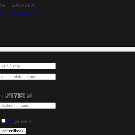
Sa
10:00-14:00
So finden Sie uns! >
unsere Profile im web:
DS
gelesen!
get callback