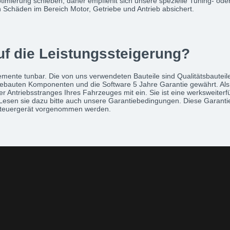
timierung schieben, daher empfiehlt sich unsere spezielle Tuning- ode
n Schäden im Bereich Motor, Getriebe und Antrieb absichert.
uf die Leistungssteigerung?
lemente tunbar. Die von uns verwendeten Bauteile sind Qualitätsbautei
ngebauten Komponenten und die Software 5 Jahre Garantie gewährt. Als E
er Antriebsstranges Ihres Fahrzeuges mit ein. Sie ist eine werksweite
Lesen sie dazu bitte auch unsere Garantiebedingungen. Diese Garantie
 Steuergerät vorgenommen werden.