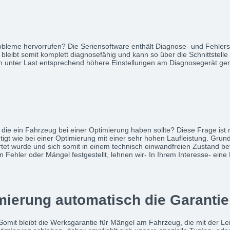
robleme hervorrufen? Die Seriensoftware enthält Diagnose- und Fehle
leibt somit komplett diagnosefähig und kann so über die Schnittstel
nnen unter Last entsprechend höhere Einstellungen am Diagnosegerät 
, die ein Fahrzeug bei einer Optimierung haben sollte? Diese Frage ist 
gt wie bei einer Optimierung mit einer sehr hohen Laufleistung. Grunds
wurde und sich somit in einem technisch einwandfreien Zustand befin
Fehler oder Mängel festgestellt, lehnen wir- In Ihrem Interesse- eine
imierung automatisch die Garantie
e. Somit bleibt die Werksgarantie für Mängel am Fahrzeug, die mit der 