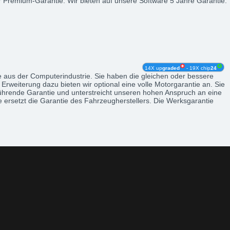
r Premium-Garantie. Wir bieten auf unsere Software 5 Jahre Garantie.
14X up
graded
- 19X chip
24
le aus der Computerindustrie. Sie haben die gleichen oder bessere
rweiterung dazu bieten wir optional eine volle Motorgarantie an. Sie
rführende Garantie und unterstreicht unseren hohen Anspruch an eine
 ersetzt die Garantie des Fahrzeugherstellers. Die Werksgarantie