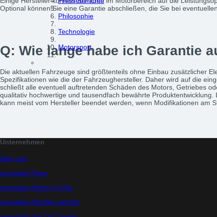
Einige Hersteller können Schäden im Motorbereich auf die Leistungsop
Presseberichte
Optional können Sie eine Garantie abschließen, die Sie bei eventuelle
Philosophie
Technologie
Motorsport
Q: Wie lange habe ich Garantie a
Die aktuellen Fahrzeuge sind größtenteils ohne Einbau zusätzlicher E
Spezifikationen wie die der Fahrzeughersteller. Daher wird auf die ei
schließt alle eventuell auftretenden Schäden des Motors, Getriebes od
qualitativ hochwertige und tausendfach bewährte Produktentwicklung. 
kann meist vom Hersteller beendet werden, wenn Modifikationen am
Unternehmen
über uns
upgraded Team
upgraded History & Vita
upgraded Händler werden
upgraded Vor-Ort-Tuning