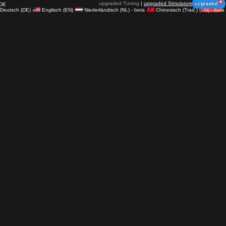
upgraded Tuning
|
upgraded Simulatoren
up
graded
DE
12.350
14
Deutsch (DE)
Englisch (EN)
Niederländisch (NL) - beta
Chinesisch (Trad.) (CN) - beta