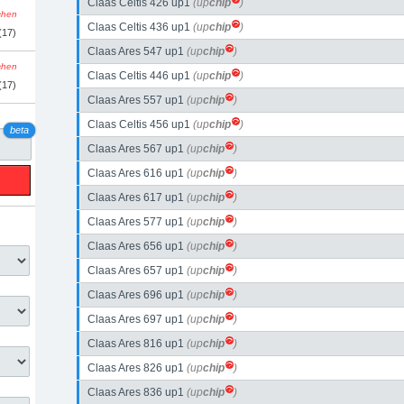
Claas Celtis 426 up1
(up
chip
)
schen
Claas Celtis 436 up1
(up
chip
)
(17)
Claas Ares 547 up1
(up
chip
)
schen
Claas Celtis 446 up1
(up
chip
)
(17)
Claas Ares 557 up1
(up
chip
)
Claas Celtis 456 up1
(up
chip
)
beta
Claas Ares 567 up1
(up
chip
)
Claas Ares 616 up1
(up
chip
)
Claas Ares 617 up1
(up
chip
)
Claas Ares 577 up1
(up
chip
)
Claas Ares 656 up1
(up
chip
)
Claas Ares 657 up1
(up
chip
)
Claas Ares 696 up1
(up
chip
)
Claas Ares 697 up1
(up
chip
)
Claas Ares 816 up1
(up
chip
)
Claas Ares 826 up1
(up
chip
)
Claas Ares 836 up1
(up
chip
)