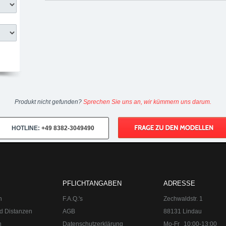
Produkt nicht gefunden?
Sprechen Sie uns an, wir kümmern uns darum.
HOTLINE:
+49 8382-3049490
PFLICHTANGABEN
ADRESSE
n
F.A.Q.'s
Zechwaldstr. 1
d Distanzen
AGB
88131 Lindau
n
Datenschutzerklärung
Mo-Fr
10:00-13:00