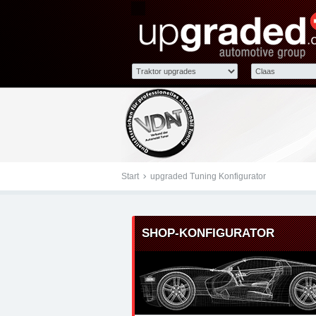
Tuningteile: Claas upgr
Kraftstoffoptimierung,
Start
upgraded Tuning Konfigurator
SHOP-KONFIGURATOR