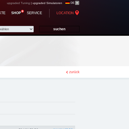
DE
upgraded Tuning
|
upgraded Simulatoren
 Chiptuning,
KTE
SHOP
SERVICE
LOCATION
zurück