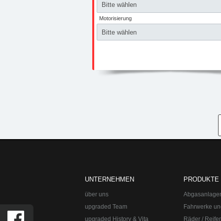
UNTERNEHMEN
PRODUKTE
über uns
Abgasanlage
upgraded Team
Fahrwerke un
upgraded History & Vita
Räder / Reife