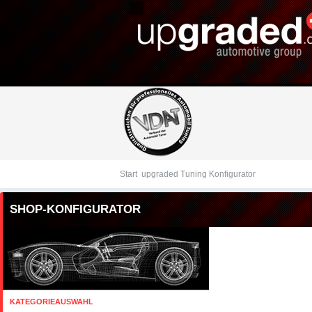
Tuningteile: Ssangyong
Kraftstoffoptimierung,
Start
upgraded Tuning Konfigurator
SHOP-KONFIGURATOR
KATEGORIEAUSWAHL