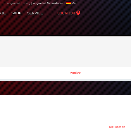
DE
upgraded Tuning
|
upgraded Simulatoren
oup - Chiptuning,
KTE
SHOP
SERVICE
LOCATION
zurück
alle löschen