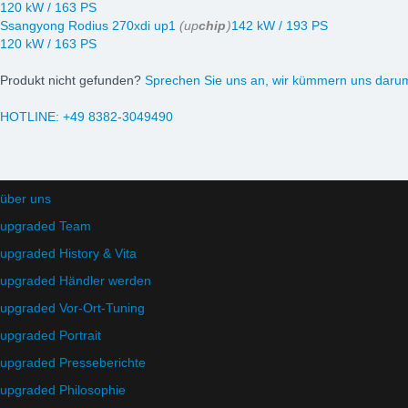
120 kW / 163 PS
Ssangyong Rodius 270xdi up1
(up
chip
)
142 kW / 193 PS
120 kW / 163 PS
Produkt nicht gefunden?
Sprechen Sie uns an, wir kümmern uns daru
HOTLINE:
+49 8382-3049490
Unternehmen
über uns
upgraded Team
upgraded History & Vita
upgraded Händler werden
upgraded Vor-Ort-Tuning
upgraded Portrait
upgraded Presseberichte
upgraded Philosophie
upgraded Automotive Group
Öffnungszeiten:
Mo-Fr 10:00-13:00, 14:0