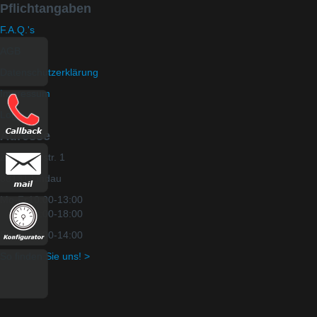
Pflichtangaben
F.A.Q.'s
AGB
Datenschutzerklärung
Impressum
Login
Adresse
Zechwaldstr. 1
88131 Lindau
Mo-Fr
10:00-13:00
14:00-18:00
Sa
10:00-14:00
So finden Sie uns! >