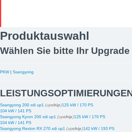
Produktauswahl
Wählen Sie bitte Ihr Upgrade
PKW
|
Ssangyong
LEISTUNGSOPTIMIERUNGEN
Ssangyong 200 xdi up1
(up
chip
)
125 kW / 170 PS
104 kW / 141 PS
Ssangyong Kyron 200 xdi up1
(up
chip
)
125 kW / 170 PS
104 kW / 141 PS
Ssangyong Rexton RX 270 xdi up1
(up
chip
)
142 kW / 193 PS