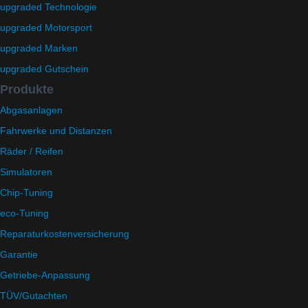
upgraded Technologie
8382-3049491
upgraded Automotive Group - das Original aus Lindau am Bodensee. De
upgraded Motorsport
Straße:
Lange Straße 51
Ort:
48529
Nordhorn
upgraded Marken
upgraded Gutschein
Produkte
Abgasanlagen
Fahrwerke und Distanzen
Räder / Reifen
Simulatoren
Chip-Tuning
Telefon:
eco-Tuning
+49 49 8382-3049490
Telefax:
+49 49 8382-3049491
Reparaturkostenversicherung
Garantie
Getriebe-Anpassung
TÜV/Gutachten