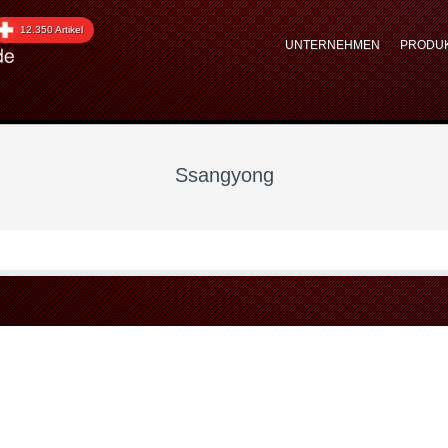
 upgraded automotive gr
12.350 Artikel
UNTERNEHMEN
PRODU
 Performance Zubehör
Ssangyong