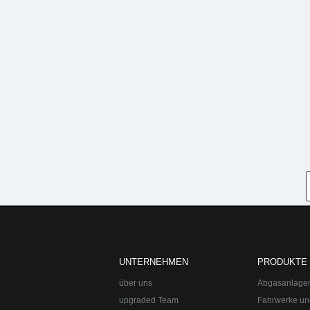
upgraded Automotive Group
Öffnungszeiten:
Mo-Fr 10:00-13:00, 14:0
upgraded Automotive Group - das Original aus Lindau am Bodensee. De
Straße:
Lange Straße 51
Ort:
48529
Nordhorn
UNTERNEHMEN
PRODUKTE
Telefon:
+49 49 8382-3049490
Telefax:
+49 49 8382-3049491
über uns
Abgasanlage
upgraded Team
Fahrwerke un