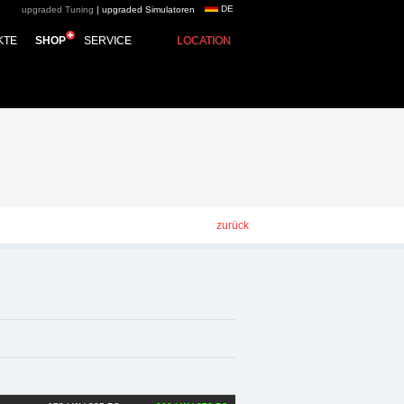
DE
upgraded Tuning
|
upgraded Simulatoren
d automotive group -
KTE
SHOP
SERVICE
LOCATION
e Zubehör
zurück