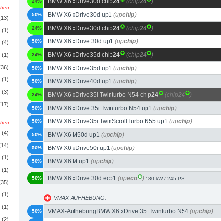
BMW X6 xDrive30d chip
24
(chip
24
)
24%
schen
BMW X6 xDrive30d up1
(up
chip
)
50%
(13)
BMW X6 xDrive30d chip
24
(chip
24
)
24%
(1)
BMW X6 xDrive 30d up1
(up
chip
)
50%
(4)
BMW X6 xDrive35d chip
24
(chip
24
)
(1)
24%
(36)
BMW X6 xDrive35d up1
(up
chip
)
50%
(1)
BMW X6 xDrive40d up1
(up
chip
)
50%
(3)
BMW X6 xDrive35i Twinturbo N54 chip
24
(chip
24
)
24%
(17)
BMW X6 xDrive 35i Twinturbo N54 up1
(up
chip
)
50%
BMW X6 xDrive35i TwinScrollTurbo N55 up1
(up
chip
)
50%
schen
(4)
BMW X6 M50d up1
(up
chip
)
50%
(14)
BMW X6 xDrive50i up1
(up
chip
)
50%
(1)
BMW X6 M up1
(up
chip
)
50%
(1)
BMW X6 xDrive 30d eco1
(up
eco
)
50%
180 kW / 245 PS
(35)
(1)
VMAX-AUFHEBUNG:
(1)
VMAX-AufhebungBMW X6 xDrive 35i Twinturbo N54
(up
chip
)
50%
(2)