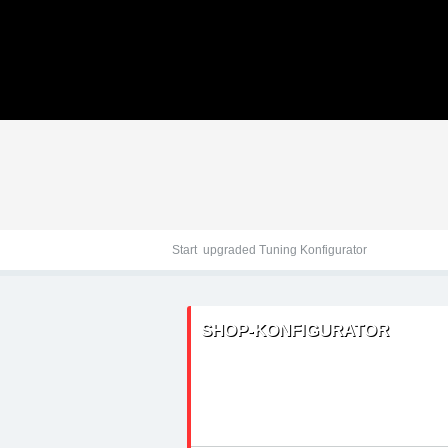
Tuningteile: BMW X6 E7
Chiptuning, Kraftstoff
Start
upgraded Tuning Konfigurator
SHOP-KONFIGURATOR