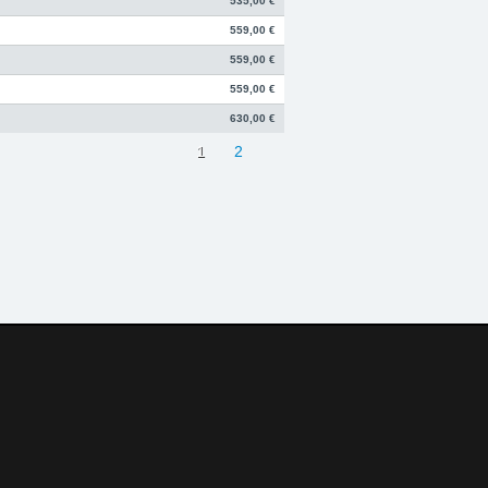
535,00 €
559,00 €
559,00 €
559,00 €
630,00 €
1
2
382-3049490
Telefax:
+49 49 8382-3049491
rke, Abgasanlagen, Bremsanlagen Motorsport und Individualisierungen.