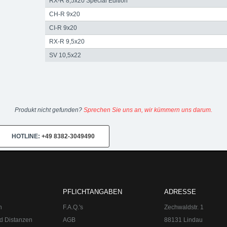
RX-R 8,5x20 Special Edition
CH-R 9x20
CI-R 9x20
RX-R 9,5x20
SV 10,5x22
Produkt nicht gefunden?
Sprechen Sie uns an, wir kümmern uns darum.
HOTLINE:
+49 8382-3049490
0-18:00
Sa 10:00-14:00 Internet:
www.upgraded.de
Telefon:
+49 49 8
r Spezialist für Chiptuning, Kraftstoffoptimierungen, Felgen, Fahrwe
PFLICHTANGABEN
ADRESSE
n
F.A.Q.'s
Zechwaldstr. 1
d Distanzen
AGB
88131 Lindau