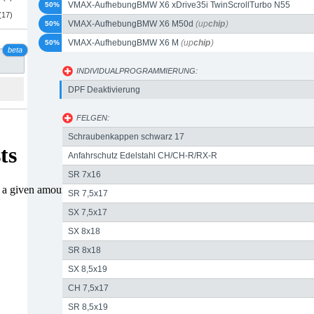
VMAX-AufhebungBMW X6 xDrive35i TwinScrollTurbo N55
50%
(17)
(up
chip
)
VMAX-AufhebungBMW X6 M50d
(up
chip
)
50%
VMAX-AufhebungBMW X6 M
(up
chip
)
50%
beta
INDIVIDUALPROGRAMMIERUNG:
DPF Deaktivierung
FELGEN:
Schraubenkappen schwarz 17
Anfahrschutz Edelstahl CH/CH-R/RX-R
SR 7x16
SR 7,5x17
SX 7,5x17
SX 8x18
SR 8x18
SX 8,5x19
CH 7,5x17
SR 8,5x19