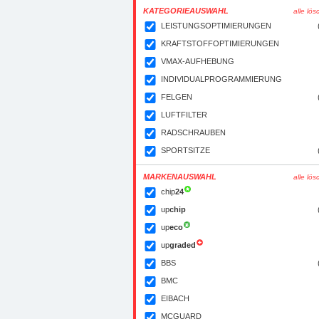
KATEGORIEAUSWAHL
alle lö
LEISTUNGSOPTIMIERUNGEN
KRAFTSTOFFOPTIMIERUNGEN
VMAX-AUFHEBUNG
INDIVIDUALPROGRAMMIERUNG
FELGEN
LUFTFILTER
RADSCHRAUBEN
SPORTSITZE
MARKENAUSWAHL
alle lö
chip
24
up
chip
up
eco
up
graded
BBS
BMC
EIBACH
MCGUARD