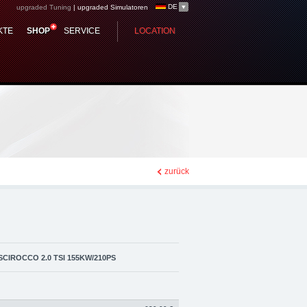
DE
upgraded Tuning
|
upgraded Simulatoren
14) upgraded
KTE
SHOP
SERVICE
LOCATION
ierung, Performance
zurück
SCIROCCO 2.0 TSI 155KW/210PS