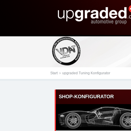
Tuningteile: Volkswagen
automotive group - Chip
Zubehör
Start
upgraded Tuning Konfigurator
SHOP-KONFIGURATOR