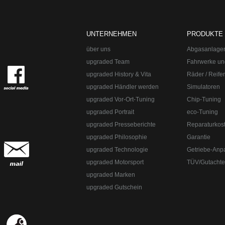
upgraded Automotive Group
Öffnungszeiten:
Mo-Fr 10:00-13:00, 14:0
upgraded Automotive Group - das Original aus Lindau am Bodensee. De
Straße:
Lange Straße 51
Ort:
48529
Nordhorn
UNTERNEHMEN
PRODUKTE
Telefon:
+49 49 8382-3049490
Telefax:
+49 49 8382-3049491
über uns
Abgasanlage
upgraded Team
Fahrwerke un
upgraded History & Vita
Räder / Reife
upgraded Händler werden
Simulatoren
upgraded Vor-Ort-Tuning
Chip-Tuning
upgraded Portrait
eco-Tuning
upgraded Presseberichte
Reparaturkos
upgraded Philosophie
Garantie
upgraded Technologie
Getriebe-Anp
upgraded Motorsport
TÜV/Gutacht
upgraded Marken
upgraded Gutschein