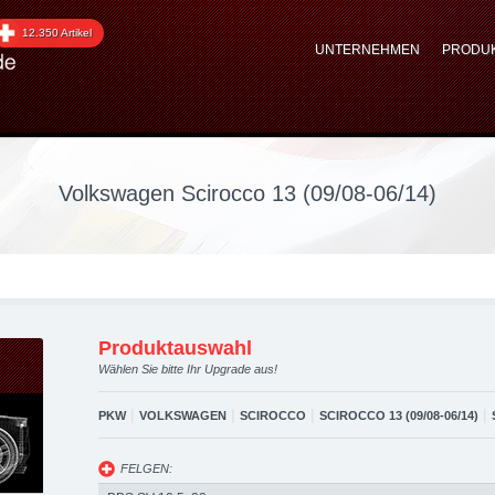
 Scirocco 13 (09/08-06/
12.350 Artikel
UNTERNEHMEN
PRODU
tuning, Kraftstoffoptim
Volkswagen Scirocco 13 (09/08-06/14)
Produktauswahl
Wählen Sie bitte Ihr Upgrade aus!
|
|
|
|
PKW
VOLKSWAGEN
SCIROCCO
SCIROCCO 13 (09/08-06/14)
FELGEN: