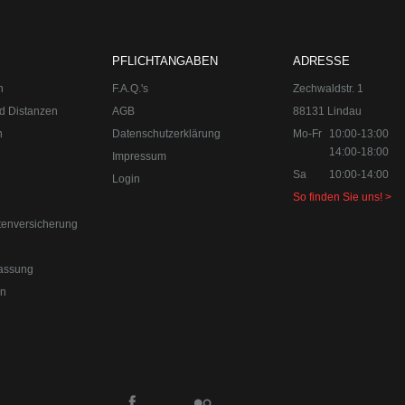
0-18:00
Sa 10:00-14:00 Internet:
www.upgraded.de
Telefon:
+49 49 8
r Spezialist für Chiptuning, Kraftstoffoptimierungen, Felgen, Fahrwe
PFLICHTANGABEN
ADRESSE
n
F.A.Q.'s
Zechwaldstr. 1
d Distanzen
AGB
88131 Lindau
n
Datenschutzerklärung
Mo-Fr
10:00-13:00
14:00-18:00
Impressum
Sa
10:00-14:00
Login
So finden Sie uns! >
tenversicherung
assung
en