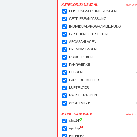
KATEGORIEAUSWAHL
alle lö
LEISTUNGSOPTIMIERUNGEN
GETRIEBEANPASSUNG
INDIVIDUALPROGRAMMIERUNG
GESCHENKGUTSCHEIN
ABGASANLAGEN
BREMSANLAGEN
DOMSTREBEN
FAHRWERKE
FELGEN
LADELUFTKüHLER
LUFTFILTER
RADSCHRAUBEN
SPORTSITZE
MARKENAUSWAHL
alle lö
chip
24
up
chip
BN-PIPES