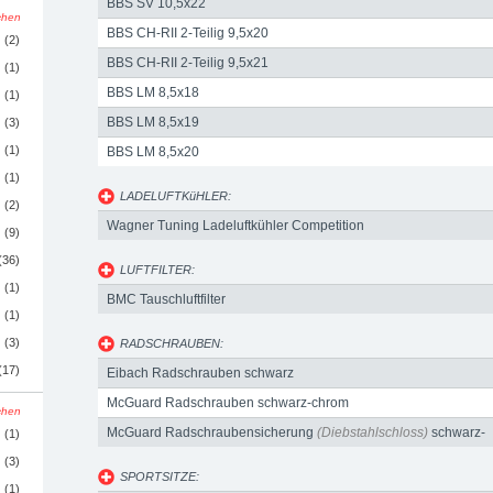
BBS SV 10,5x22
schen
BBS CH-RII 2-Teilig 9,5x20
(2)
BBS CH-RII 2-Teilig 9,5x21
(1)
BBS LM 8,5x18
(1)
BBS LM 8,5x19
(3)
(1)
BBS LM 8,5x20
(1)
LADELUFTKüHLER:
(2)
Wagner Tuning Ladeluftkühler Competition
(9)
(36)
LUFTFILTER:
(1)
BMC Tauschluftfilter
(1)
(3)
RADSCHRAUBEN:
(17)
Eibach Radschrauben schwarz
McGuard Radschrauben schwarz-chrom
schen
McGuard Radschraubensicherung
(Diebstahlschloss)
schwarz-
(1)
chrom
(3)
SPORTSITZE:
(1)