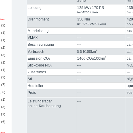
Serie
eco
Leistung
125 kW / 170 PS
135
bei 4200 U/min
bei 
Drehmoment
350 Nm
42
schen
bei 1750-2500 U/min
bei 
(2)
Mehrleistung
---
+10
(1)
VMAX
---
---
(1)
Beschleunigung
---
ca.
(2)
*
Verbrauch
5.5 l/100km
ca.
(3)
*
Emission CO
146g CO
/100km
ca.
2
2
(1)
Stickoxide NO
---
NO
x
(1)
Zusatzinfos
---
---
(2)
Art
---
hig
(7)
Hersteller
---
up
e
(36)
Preis
---
899
(1)
Leistungsradar
---
online-Kaufberatung
(3)
(17)
(6)
schen