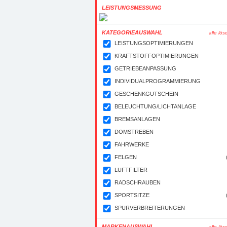
LEISTUNGSMESSUNG
KATEGORIEAUSWAHL
alle lö
LEISTUNGSOPTIMIERUNGEN
KRAFTSTOFFOPTIMIERUNGEN
GETRIEBEANPASSUNG
INDIVIDUALPROGRAMMIERUNG
GESCHENKGUTSCHEIN
BELEUCHTUNG/LICHTANLAGE
BREMSANLAGEN
DOMSTREBEN
FAHRWERKE
FELGEN
LUFTFILTER
RADSCHRAUBEN
SPORTSITZE
SPURVERBREITERUNGEN
MARKENAUSWAHL
alle lö