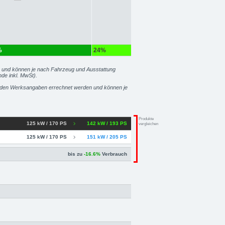
%
24%
50%
r und können je nach Fahrzeug und Ausstattung
nde inkl. MwSt).
zu den Werksangaben errechnet werden und können je
Produkte
125 kW / 170 PS
142 kW / 193 PS
vergleichen
125 kW / 170 PS
151 kW / 205 PS
bis zu
-16.6%
Verbrauch