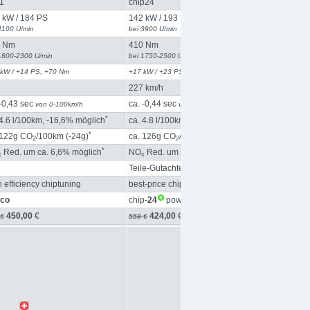
1
chip24
up1
 kW / 184 PS
142 kW / 193 PS
151 kW / 
4100 U/min
bei 3900 U/min
bei 4200 U/
0 Nm
410 Nm
430 Nm
1800-2300 U/min
bei 1750-2500 U/min
bei 1750-2
 kW / +14 PS, +70 Nm
+17 kW / +23 PS, +60 Nm
+26 kW / +
227 km/h
228 km/h
 -0,43 sec
ca. -0,44 sec
ca. -0,52
von 0-100km/h
von 0-100km/h
*
*
 4.6 l/100km, -16,6% möglich
ca. 4.8 l/100km, -13,3% möglich
ca. 4.8 l
*
*
 122g CO
/100km (-24g)
ca. 126g CO
/100km (-19g)
ca. 127g
2
2
*
*
Red. um ca. 6,6% möglich
NO
Red. um ca. 5,3% möglich
NO
Red. 
x
x
x
Teile-Gutachten verfügbar
---
h efficiency chiptuning
best-price chiptuning
high perf
co
chip-
24
powered by up
chip
up
chip
450,00
€
424,00
€
450
 €
558 €
899 €