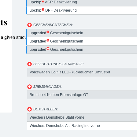
up
chip
AGR Deaktivierung
up
chip
DPF Deaktivierung
GESCHENKGUTSCHEIN:
up
graded
Geschenkgutschein
up
graded
Geschenkgutschein
up
graded
Geschenkgutschein
BELEUCHTUNG/LICHTANLAGE:
Volkswagen Golf R LED-Rückleuchten Umrüstkit
BREMSANLAGEN:
Brembo 4-Kolben Bremsanlage GT
DOMSTREBEN:
Wiechers Domstrebe Stahl vorne
Wiechers Domstrebe Alu Racingline vorne