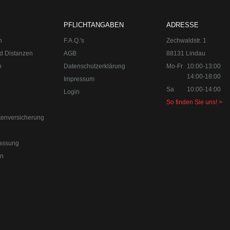
d Individualisierungen.
orn
 49 8382-3049491
PFLICHTANGABEN
ADRESSE
n
F.A.Q.'s
Zechwaldstr. 1
d Distanzen
AGB
88131 Lindau
n
Datenschutzerklärung
Mo-Fr
10:00-13:00
14:00-18:00
Impressum
Sa
10:00-14:00
Login
So finden Sie uns! >
tenversicherung
assung
en