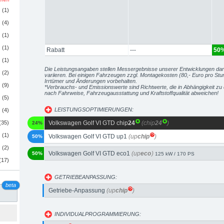
(1)
(4)
(1)
(1)
Rabatt
---
50
(1)
Die Leistungsangaben stellen Messergebnisse unserer Entwicklungen da
(2)
variieren. Bei einigen Fahrzeugen zzgl. Montagekosten (80,- Euro pro Stu
Irrtümer und Änderungen vorbehalten.
(9)
*Verbrauchs- und Emissionswerte sind Richtwerte, die in Abhängigkeit 
nach Fahrweise, Fahrzeugausstattung und Kraftstoffqualität abweichen!
(5)
LEISTUNGSOPTIMIERUNGEN:
(4)
(35)
Volkswagen Golf VI GTD chip
24
(chip
24
)
24%
(1)
Volkswagen Golf VI GTD up1
(up
chip
)
50%
(2)
Volkswagen Golf VI GTD eco1
(up
eco
)
50%
125 kW / 170 PS
(17)
GETRIEBEANPASSUNG:
beta
Getriebe-Anpassung
(up
chip
)
INDIVIDUALPROGRAMMIERUNG: