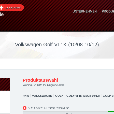
 Golf VI 1K (10/08-10/1
12.350 Artikel
UNTERNEHMEN
PRODU
aftstoffoptimierung, Pe
Volkswagen Golf VI 1K (10/08-10/12)
Produktauswahl
Wählen Sie bitte Ihr Upgrade aus!
|
|
|
|
PKW
VOLKSWAGEN
GOLF
GOLF VI 1K (10/08-10/12)
GOLF V
SOFTWARE OPTIMIERUNGEN: