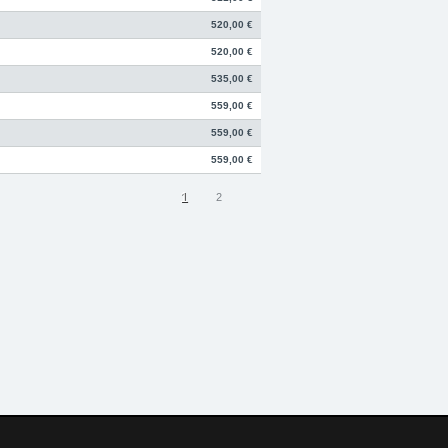
520,00 €
520,00 €
535,00 €
559,00 €
559,00 €
559,00 €
1
2
ded.de
Telefon:
+49 49 8382-3049490
mierungen, Felgen, Fahrwerke,