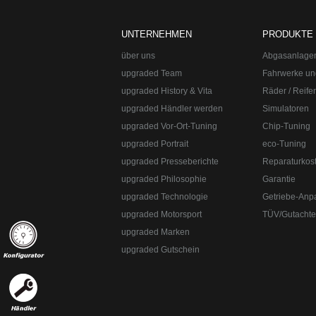
Abgasanlagen, Bremsanlagen Motorsport un
Straße:
Lange Straße 51
Ort:
48529
Nordh
Telefon:
+49 49 8382-3049490
Telefax:
+49
UNTERNEHMEN
PRODUKTE
über uns
Abgasanlage
upgraded Team
Fahrwerke un
upgraded History & Vita
Räder / Reife
upgraded Händler werden
Simulatoren
upgraded Vor-Ort-Tuning
Chip-Tuning
upgraded Portrait
eco-Tuning
upgraded Presseberichte
Reparaturkos
upgraded Philosophie
Garantie
upgraded Technologie
Getriebe-Anp
upgraded Motorsport
TÜV/Gutacht
upgraded Marken
upgraded Gutschein