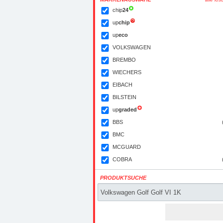
chip
24
up
chip
up
eco
VOLKSWAGEN
BREMBO
WIECHERS
EIBACH
BILSTEIN
up
graded
BBS
BMC
MCGUARD
COBRA
PRODUKTSUCHE