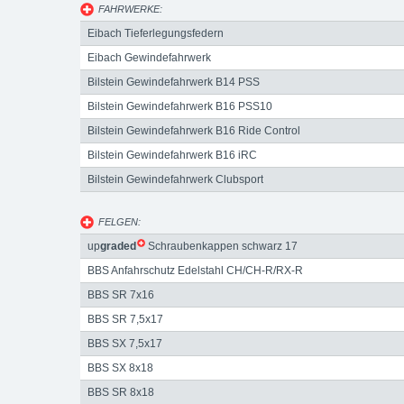
FAHRWERKE:
Eibach Tieferlegungsfedern
Eibach Gewindefahrwerk
Bilstein Gewindefahrwerk B14 PSS
Bilstein Gewindefahrwerk B16 PSS10
Bilstein Gewindefahrwerk B16 Ride Control
Bilstein Gewindefahrwerk B16 iRC
Bilstein Gewindefahrwerk Clubsport
FELGEN:
up
graded
Schraubenkappen schwarz 17
BBS Anfahrschutz Edelstahl CH/CH-R/RX-R
BBS SR 7x16
BBS SR 7,5x17
BBS SX 7,5x17
BBS SX 8x18
BBS SR 8x18