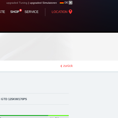
DE
upgraded Tuning
|
upgraded Simulatoren
2) upgraded automotive
KTE
SHOP
SERVICE
LOCATION
rformance Zubehör
zurück
I GTD 125KW/170PS