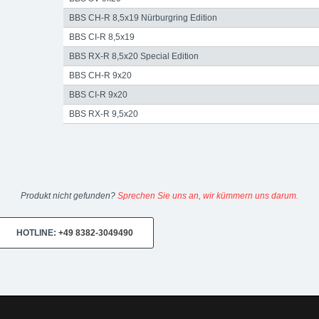
BBS CH-R 8,5x19 Nürburgring Edition
BBS CI-R 8,5x19
BBS RX-R 8,5x20 Special Edition
BBS CH-R 9x20
BBS CI-R 9x20
BBS RX-R 9,5x20
Produkt nicht gefunden?
Sprechen Sie uns an, wir kümmern uns darum.
HOTLINE:
+49 8382-3049490
n:
Mo-Fr 10:00-13:00, 14:00-18:00
Sa 10:00-14:00 Internet:
www.upgra
us Lindau am Bodensee. Der Spezialist für Chiptuning, Kraftstoffopti