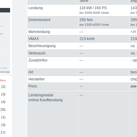
Serie
chi
Leistung
118 kW / 160 PS
143
bei 5000-6000 U/min
bei 
Drehmoment
250 Nm
29
bei 1500-4200 U/min
bei 
Mehrleistung
---
+25
VMAX
213 km/h
219
Beschleunigung
---
ca.
Verbrauch
---
ca.
Zusatzinfos
---
- op
Art
---
bes
Hersteller
---
chi
schen
Preis
---
(2)
558
(3)
Leistungsradar
---
online-Kaufberatung
(4)
(33)
(1)
(3)
(17)