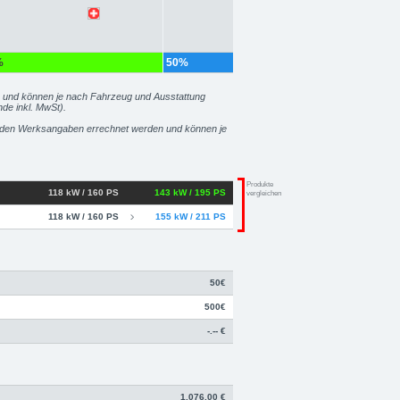
%
50%
r und können je nach Fahrzeug und Ausstattung
nde inkl. MwSt).
zu den Werksangaben errechnet werden und können je
Produkte
118 kW / 160 PS
143 kW / 195 PS
vergleichen
118 kW / 160 PS
155 kW / 211 PS
50€
500€
-.-- €
1.076,00 €