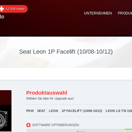
1P Facelift (10/08-10/12
12.350 Artikel
UNTERNEHMEN
PRODU
aftstoffoptimierung, Pe
Seat Leon 1P Facelift (10/08-10/12)
Produktauswahl
Wählen Sie bitte Ihr Upgrade aus!
|
|
|
|
PKW
SEAT
LEON
1P FACELIFT (10/08-10/12)
LEON 1.8 TSI 11
SOFTWARE OPTIMIERUNGEN: