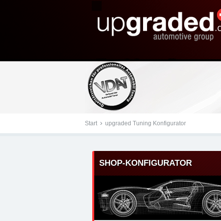
Tuningteile: Seat Leon 
group - Chiptuning, Kr
Start
upgraded Tuning Konfigurator
SHOP-KONFIGURATOR