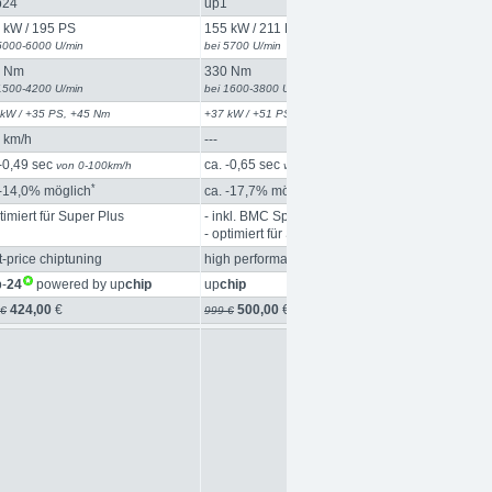
p24
up1
 kW / 195 PS
155 kW / 211 PS
5000-6000 U/min
bei 5700 U/min
5 Nm
330 Nm
1500-4200 U/min
bei 1600-3800 U/min
 kW / +35 PS, +45 Nm
+37 kW / +51 PS, +80 Nm
 km/h
---
 -0,49 sec
ca. -0,65 sec
von 0-100km/h
von 0-100km/h
*
*
 -14,0% möglich
ca. -17,7% möglich
timiert für Super Plus
- inkl. BMC Sportluftfilter
- optimiert für Super Plus
t-price chiptuning
high performance chiptuning
p-
24
powered by up
chip
up
chip
424,00
€
500,00
€
 €
999 €