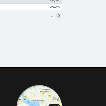
399,00 €
399,00 €
1
2
ded.de