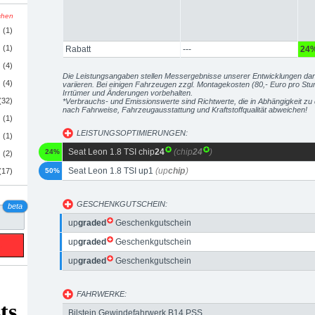
schen
(1)
(1)
Rabatt
---
24
(4)
Die Leistungsangaben stellen Messergebnisse unserer Entwicklungen da
(4)
variieren. Bei einigen Fahrzeugen zzgl. Montagekosten (80,- Euro pro Stu
Irrtümer und Änderungen vorbehalten.
(32)
*Verbrauchs- und Emissionswerte sind Richtwerte, die in Abhängigkeit 
nach Fahrweise, Fahrzeugausstattung und Kraftstoffqualität abweichen!
(1)
LEISTUNGSOPTIMIERUNGEN:
(1)
Seat Leon 1.8 TSI chip
24
(chip
24
)
24%
(2)
Seat Leon 1.8 TSI up1
(up
chip
)
(17)
50%
GESCHENKGUTSCHEIN:
beta
up
graded
Geschenkgutschein
up
graded
Geschenkgutschein
up
graded
Geschenkgutschein
FAHRWERKE:
Bilstein Gewindefahrwerk B14 PSS