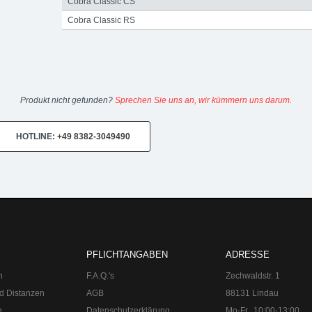
Cobra Classic CS
Cobra Classic RS
Produkt nicht gefunden?
Sprechen Sie uns an, wir kümmern uns darum.
HOTLINE:
+49 8382-3049490
n:
Mo-Fr 10:00-13:00, 14:00-18:00
Sa 10:00-14:00 Internet:
www.upgra
PFLICHTANGABEN
ADRESSE
n
F.A.Q.'s
Zechwaldstr. 1
d Distanzen
AGB
88131 Lindau
n
Datenschutzerklärung
Mo-Fr
10:00-13:00