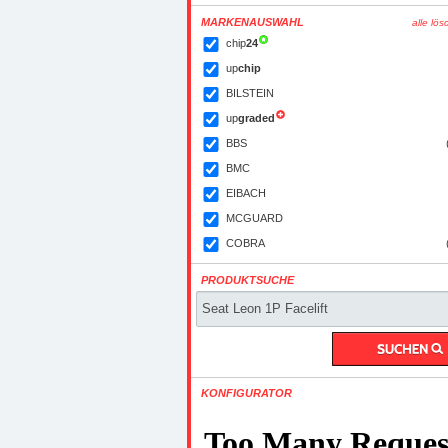
MARKENAUSWAHL
alle lö
chip
24
up
chip
BILSTEIN
up
graded
BBS
BMC
EIBACH
MCGUARD
COBRA
PRODUKTSUCHE
KONFIGURATOR