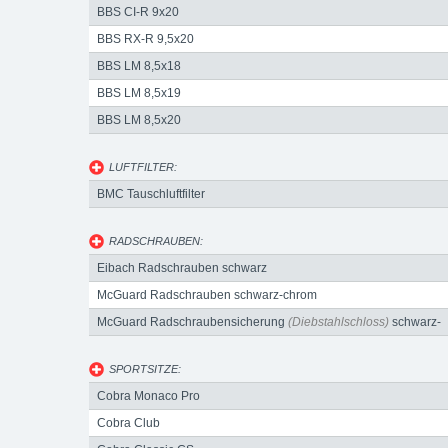
BBS CI-R 9x20
BBS RX-R 9,5x20
BBS LM 8,5x18
BBS LM 8,5x19
BBS LM 8,5x20
LUFTFILTER:
BMC Tauschluftfilter
RADSCHRAUBEN:
Eibach Radschrauben schwarz
McGuard Radschrauben schwarz-chrom
McGuard Radschraubensicherung
(Diebstahlschloss)
schwarz-
chrom
SPORTSITZE:
Cobra Monaco Pro
Cobra Club