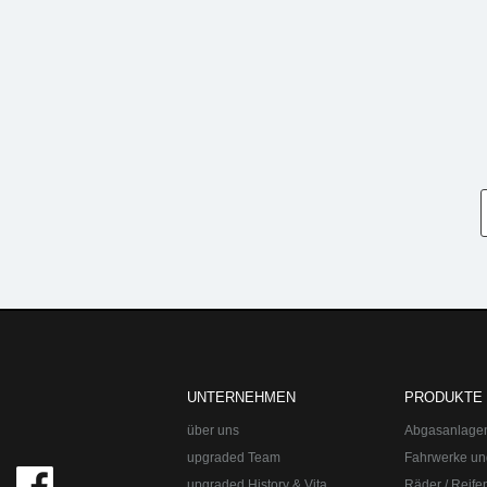
upgraded Automotive Group
Öffnungszeite
UNTERNEHMEN
PRODUKTE
über uns
Abgasanlage
upgraded Team
Fahrwerke un
upgraded History & Vita
Räder / Reife