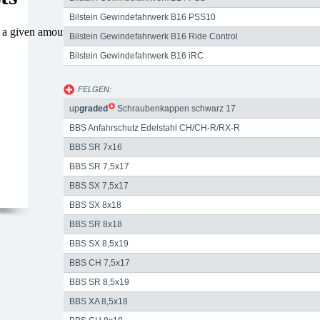
Bilstein Gewindefahrwerk B16 PSS10
Bilstein Gewindefahrwerk B16 Ride Control
Bilstein Gewindefahrwerk B16 iRC
FELGEN:
up
graded
Schraubenkappen schwarz 17
BBS Anfahrschutz Edelstahl CH/CH-R/RX-R
BBS SR 7x16
BBS SR 7,5x17
BBS SX 7,5x17
BBS SX 8x18
BBS SR 8x18
BBS SX 8,5x19
BBS CH 7,5x17
BBS SR 8,5x19
BBS XA 8,5x18