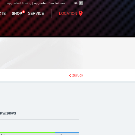
DE
upgraded Tuning
|
upgraded Simulatoren
) upgraded automotive
KTE
SHOP
SERVICE
LOCATION
rformance Zubehör
zurück
8KW/160PS