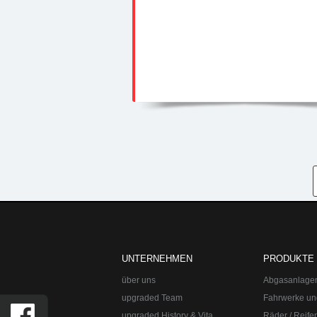
UNTERNEHMEN
PRODUKTE
über uns
Abgasanlage
upgraded Team
Fahrwerke un
upgraded History & Vita
Räder / Reife