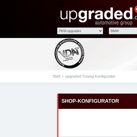
Tuningteile: BMW 3er E9
Chiptuning, Kraftstoff
Start
upgraded Tuning Konfigurator
SHOP-KONFIGURATOR