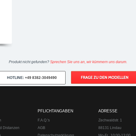
Produkt nicht gefunden?
Sprechen Sie uns an, wir kümmern uns darum.
HOTLINE:
+49 8382-3049490
PFLICHTANGABEN
ADRESSE
n
F.A.Q.'s
Zechwaldstr. 1
d Distanzen
AGB
88131 Lindau
n
Datenschutzerklärung
Mo-Fr
10:00-13:00