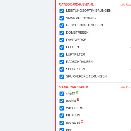
KATEGORIEAUSWAHL
alle lö
LEISTUNGSOPTIMIERUNGEN
VMAX-AUFHEBUNG
GESCHENKGUTSCHEIN
DOMSTREBEN
FAHRWERKE
FELGEN
LUFTFILTER
RADSCHRAUBEN
SPORTSITZE
SPURVERBREITERUNGEN
MARKENAUSWAHL
alle lö
chip
24
up
chip
WIECHERS
BILSTEIN
up
graded
BBS