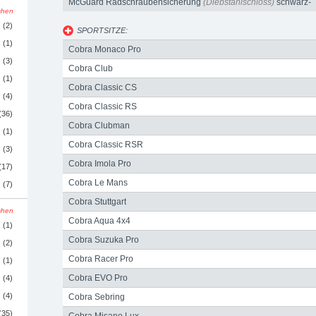
McGuard Radschraubensicherung
(Diebstahlschloss)
schwarz-
schen
chrom
(2)
SPORTSITZE:
(1)
Cobra Monaco Pro
(3)
Cobra Club
(1)
Cobra Classic CS
(4)
Cobra Classic RS
(36)
Cobra Clubman
(1)
Cobra Classic RSR
(3)
Cobra Imola Pro
(17)
Cobra Le Mans
(7)
Cobra Stuttgart
schen
Cobra Aqua 4x4
(1)
Cobra Suzuka Pro
(2)
Cobra Racer Pro
(1)
Cobra EVO Pro
(4)
(4)
Cobra Sebring
(35)