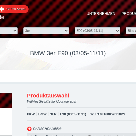
0 (03/05-11/11) upgrade
12.350 Artikel
UNTERNEHMEN
PRODU
optimierung, Performanc
BMW 3er E90 (03/05-11/11)
Produktauswahl
Wählen Sie bitte Ihr Upgrade aus!
|
|
|
|
PKW
BMW
3ER
E90 (03/05-11/11)
325I 3.0I 160KW/218PS
RADSCHRAUBEN: