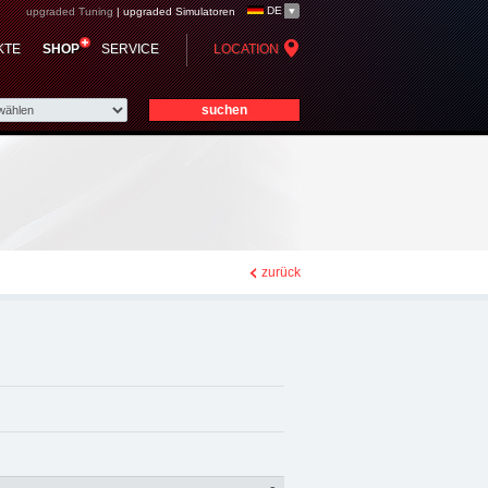
DE
upgraded Tuning
|
upgraded Simulatoren
d automotive group -
KTE
SHOP
SERVICE
LOCATION
e Zubehör
zurück