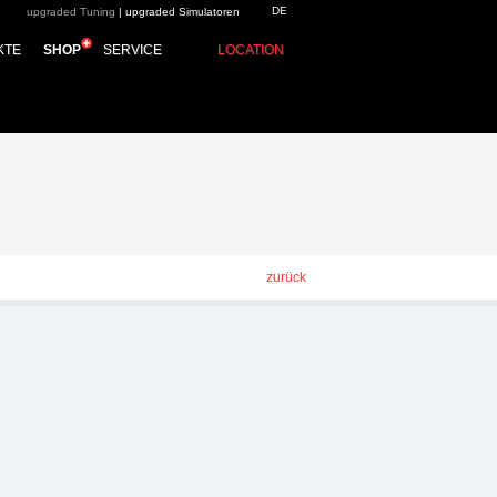
DE
upgraded Tuning
|
upgraded Simulatoren
KTE
SHOP
SERVICE
LOCATION
zurück