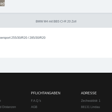
BMW M4 mit BBS CI-R 20 Zoll
upersport 255/30/R20 / 285/30/R20
BBS CI-R 20 Zoll - upgraded Automotive Group
upgraded Automotiv
10,5x20 mit Michelin Pilot Supersport 255/30/R20 / 285/30/R20 BBS
PFLICHTANGABEN
ADRESSE
n
F.A.Q.'s
Zechwaldstr. 1
d Distanzen
AGB
88131 Lindau