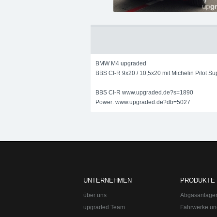
BMW M4 upgraded
BBS CI-R 9x20 / 10,5x20 mit Michelin Pilot S
BBS CI-R www.upgraded.de?s=1890
Power: www.upgraded.de?db=5027
BMW M4 mit BBS CI-R 20 Zoll
BMW M4 mit 
20 Zoll
BMW M4 upgraded BBS CI-R 9x20 / 
www.upgraded.de?db=5027
UNTERNEHMEN
PRODUKTE
über uns
Abgasanlage
upgraded Team
Fahrwerke un