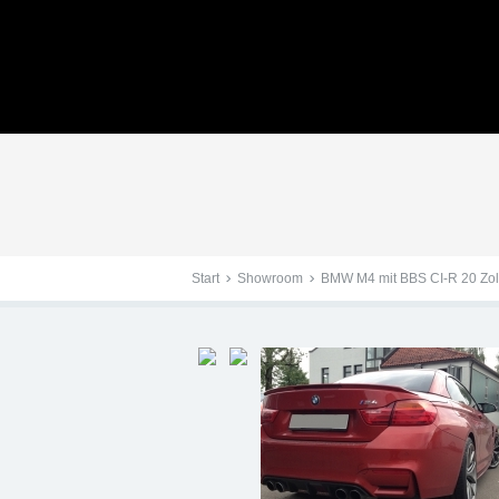
BMW M4 mit BBS CI-R 2
Start
Showroom
BMW M4 mit BBS CI-R 20 Zol