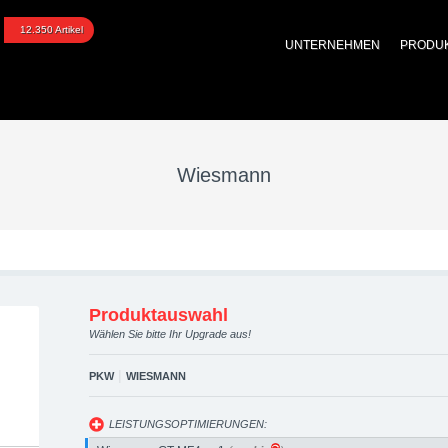
upgraded automotive gro
12.350 Artikel
UNTERNEHMEN
PRODU
 Performance Zubehör
Wiesmann
Produktauswahl
Wählen Sie bitte Ihr Upgrade aus!
|
PKW
WIESMANN
LEISTUNGSOPTIMIERUNGEN: