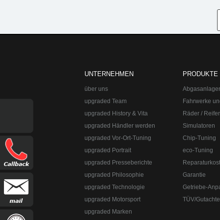
UNTERNEHMEN
PRODUKTE
über uns
Abgasanlage
upgraded Team
Fahrwerke un
upgraded History & Vita
Räder / Reife
upgraded Händler werden
Simulatoren
upgraded Vor-Ort-Tuning
Chip-Tuning
upgraded Portrait
eco-Tuning
upgraded Presseberichte
Reparaturkos
upgraded Automotive Group
Öffnungszeiten:
Mo-Fr 10:00-13:00, 14:0
upgraded Philosophie
Garantie
8382-3049491
upgraded Technologie
Getriebe-Anp
upgraded Automotive Group - das Original aus Lindau am Bodensee. De
Straße:
Lange Straße 51
Ort:
48529
Nordhorn
upgraded Motorsport
TÜV/Gutacht
upgraded Marken