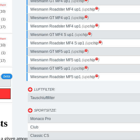
Wiesmann GT MF4 up1
(up
chip
)
schen
Wiesmann Roadster MF4 up1
(up
chip
)
(10)
Wiesmann GT MF4 up1
(up
chip
)
(1)
Wiesmann Roadster MF4 up1
(up
chip
)
(17)
Wiesmann GT MF4 S up1
(up
chip
)
schen
Wiesmann Roadster MF4 S up1
(up
chip
)
(10)
Wiesmann GT MF5 up1
(up
chip
)
(1)
Wiesmann Roadster MF5 up1
(up
chip
)
(17)
Wiesmann GT MF5 up1
(up
chip
)
beta
Wiesmann Roadster MF5 up1
(up
chip
)
LUFTFILTER:
Tauschluftfilter
SPORTSITZE:
Monaco Pro
Club
Classic CS