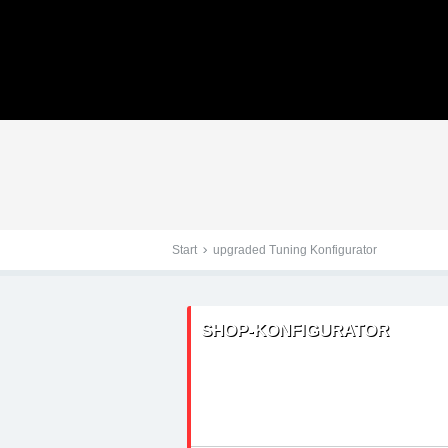
Tuningteile: Wiesmann 
Kraftstoffoptimierung,
Start
upgraded Tuning Konfigurator
SHOP-KONFIGURATOR