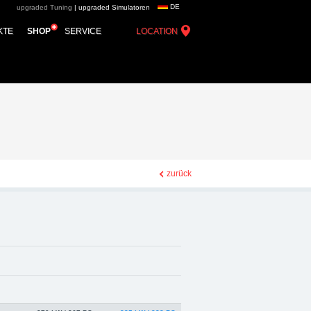
DE
upgraded Tuning
|
upgraded Simulatoren
up - Chiptuning,
KTE
SHOP
SERVICE
LOCATION
zurück