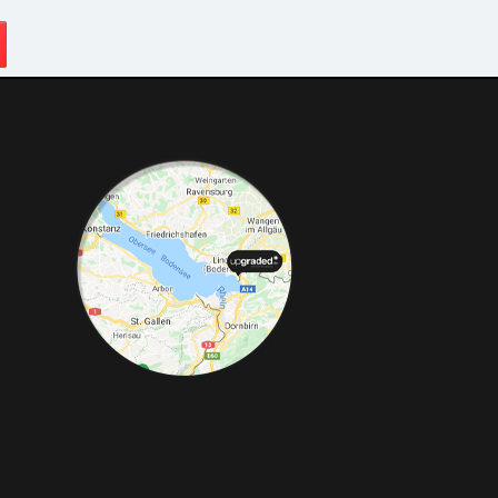
Telefon:
+49 49 8382-3049490
Telefax:
+49 49
rke, Abgasanlagen, Bremsanlagen Motorsport und Individualisierungen.