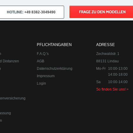
HOTLINE:
+49 8382-3049490
PFLICHTANGABEN
ADRESSE
n
F.A.Q.'s
Zechwaldstr. 1
d Distanzen
AGB
88131 Lindau
n
Datenschutzerklärung
Mo-Fr
10:00-13:00
14:00-18:00
Impressum
Sa
10:00-14:00
Login
So finden Sie uns! >
tenversicherung
0-18:00
Sa 10:00-14:00 Internet:
www.upgraded.de
assung
r Spezialist für Chiptuning, Kraftstoffoptimierungen, Felgen, Fahrwe
en