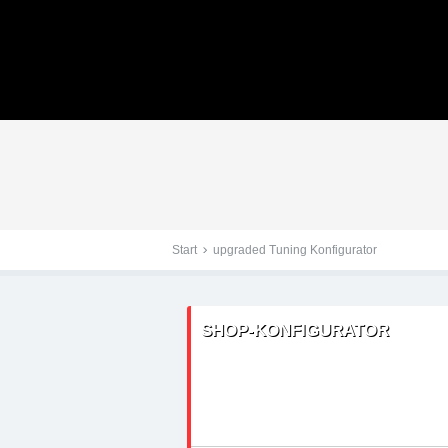
Tuningteile: Skoda Sup
- Chiptuning, Kraftstof
Start
upgraded Tuning Konfigurator
SHOP-KONFIGURATOR