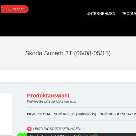
erb 3T (06/08-05/15) up
12.350 Artikel
UNTERNEHMEN
PRODU
foptimierung, Performan
Skoda Superb 3T (06/08-05/15)
Produktauswahl
Wählen Sie bitte Ihr Upgrade aus!
|
|
|
|
PKW
SKODA
SUPERB
3T (06/08-05/15)
SUPERB 2.0 TSI 147K
LEISTUNGSOPTIMIERUNGEN: