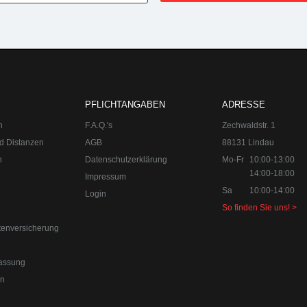
n:
Mo-Fr 10:00-13:00, 14:00-18:00
Sa 10:00-14:00 Internet:
www.upgra
PFLICHTANGABEN
ADRESSE
n
F.A.Q.'s
Zechwaldstr. 1
d Distanzen
AGB
88131 Lindau
n
Datenschutzerklärung
Mo-Fr
10:00-13:00
14:00-18:00
Impressum
Sa
10:00-14:00
Login
So finden Sie uns! >
efon:
+49 49 8382-3049490
Telefax:
+49 49 8382-3049491
us Lindau am Bodensee. Der Spezialist für Chiptuning, Kraftstoffopti
tenversicherung
d Individualisierungen.
orn
assung
en