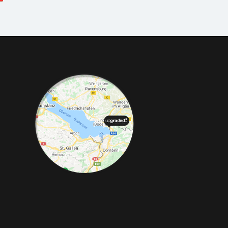
ded.de
mierungen, Felgen, Fahrwerke,