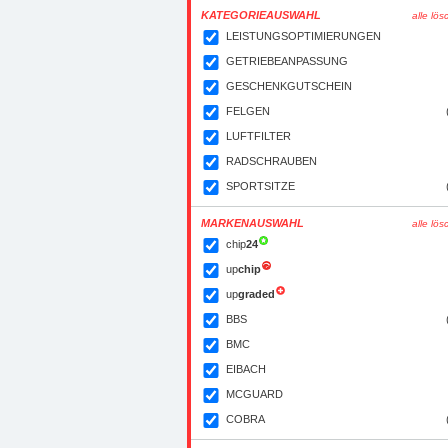
KATEGORIEAUSWAHL
alle lö
LEISTUNGSOPTIMIERUNGEN
GETRIEBEANPASSUNG
GESCHENKGUTSCHEIN
FELGEN
LUFTFILTER
RADSCHRAUBEN
SPORTSITZE
MARKENAUSWAHL
alle lö
chip
24
up
chip
up
graded
BBS
BMC
EIBACH
MCGUARD
COBRA