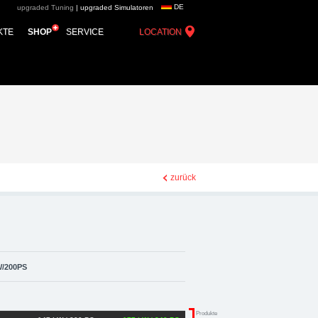
DE
upgraded Tuning
|
upgraded Simulatoren
graded automotive group
KTE
SHOP
SERVICE
LOCATION
ce Zubehör
zurück
W/200PS
Produkte