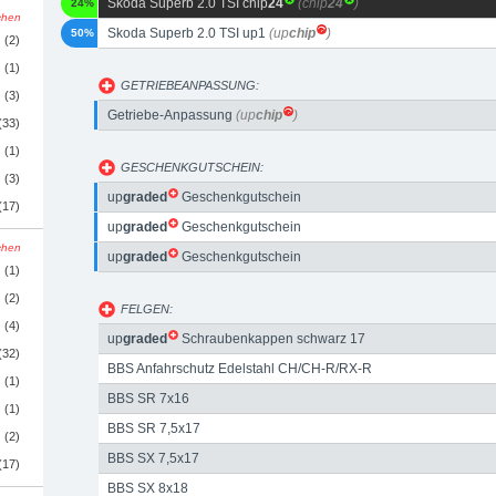
Skoda Superb 2.0 TSI chip
24
(chip
24
)
24%
schen
Skoda Superb 2.0 TSI up1
(up
chip
)
50%
(2)
(1)
GETRIEBEANPASSUNG:
(3)
Getriebe-Anpassung
(up
chip
)
(33)
(1)
GESCHENKGUTSCHEIN:
(3)
up
graded
Geschenkgutschein
(17)
up
graded
Geschenkgutschein
schen
up
graded
Geschenkgutschein
(1)
(2)
FELGEN:
(4)
up
graded
Schraubenkappen schwarz 17
(32)
BBS Anfahrschutz Edelstahl CH/CH-R/RX-R
(1)
BBS SR 7x16
(1)
BBS SR 7,5x17
(2)
BBS SX 7,5x17
(17)
BBS SX 8x18