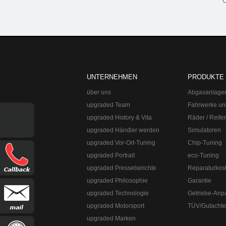
upgraded Automotive Group
Öffnungszeite
UNTERNEHMEN
PRODUKTE
über uns
Abgasanlage
upgraded Team
Fahrwerke un
upgraded History & Vita
Räder / Reife
upgraded Händler werden
Simulatoren
upgraded Vor-Ort-Tuning
Chip-Tuning
Tel
upgraded Portrait
eco-Tuning
upgraded Automotive Group - das Original a
upgraded Presseberichte
Reparaturkos
Abgasanlagen, Bremsanlagen Motorsport un
upgraded Philosophie
Garantie
Straße:
Lange Straße 51
Ort:
48529
Nordh
upgraded Technologie
Getriebe-Anp
upgraded Motorsport
TÜV/Gutacht
upgraded Marken