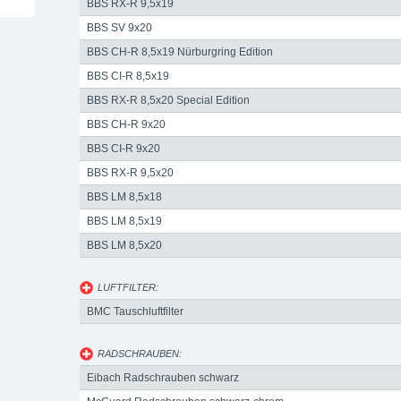
BBS RX-R 9,5x19
BBS SV 9x20
BBS CH-R 8,5x19 Nürburgring Edition
BBS CI-R 8,5x19
BBS RX-R 8,5x20 Special Edition
BBS CH-R 9x20
BBS CI-R 9x20
BBS RX-R 9,5x20
BBS LM 8,5x18
BBS LM 8,5x19
BBS LM 8,5x20
LUFTFILTER:
BMC Tauschluftfilter
RADSCHRAUBEN:
Eibach Radschrauben schwarz